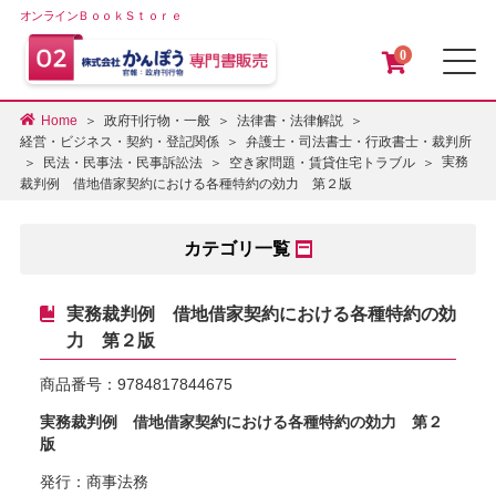
オンラインＢｏｏｋＳｔｏｒｅ
0
メ
Home
政府刊行物・一般
法律書・法律解説
経営・ビジネス・契約・登記関係
弁護士・司法書士・行政書士・裁判所
実務
民法・民事法・民事訴訟法
空き家問題・賃貸住宅トラブル
裁判例 借地借家契約における各種特約の効力 第２版
カテゴリ一覧
実務裁判例 借地借家契約における各種特約の効
力 第２版
商品番号：
9784817844675
実務裁判例 借地借家契約における各種特約の効力 第２
版
発行：商事法務