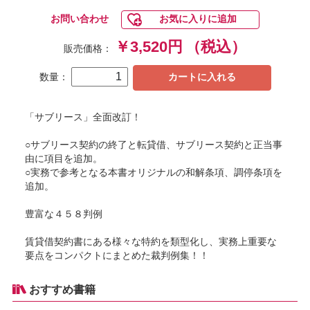
お問い合わせ
お気に入りに追加
￥3,520円
（税込）
販売価格：
数量：
カートに入れる
「サブリース」全面改訂！
○サブリース契約の終了と転貸借、サブリース契約と正当事
由に項目を追加。
○実務で参考となる本書オリジナルの和解条項、調停条項を
追加。
豊富な４５８判例
賃貸借契約書にある様々な特約を類型化し、実務上重要な
要点をコンパクトにまとめた裁判例集！！
おすすめ書籍