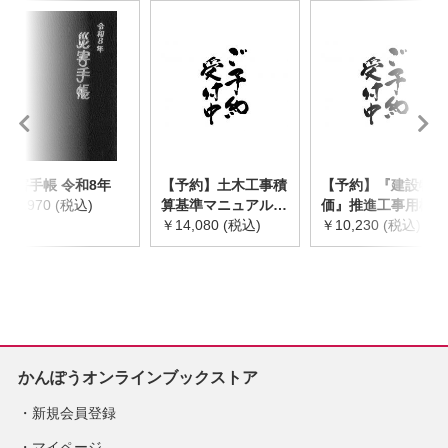
災害手帳 令和8年
【予約】土木工事積
【予約】『建設物
￥2,970 (税込)
算基準マニュアル
価』推進工事用機械
令和8年度版
￥14,080 (税込)
器具等基礎価格表
￥10,230 (税込)
※2026年8月下旬発
2026年度版
売予定
※2026/8/31発売予
定
かんぽうオンラインブックストア
新規会員登録
マイページ