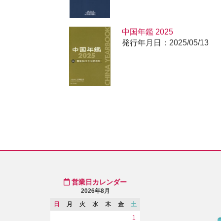
中国年鑑 2025
発行年月日：2025/05/13
営業日カレンダー
2026年8月
日
月
火
水
木
金
土
1