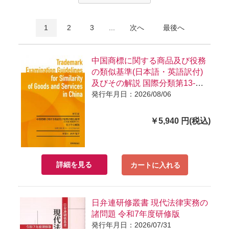
1
2
3
...
次へ
最後へ
中国商標に関する商品及び役務
の類似基準(日本語・英語訳付)
及びその解説 国際分類第13-
2026版対応
発行年月日：2026/08/06
￥5,940 円(税込)
詳細を見る
カートに入れる
日弁連研修叢書 現代法律実務の
諸問題 令和7年度研修版
発行年月日：2026/07/31