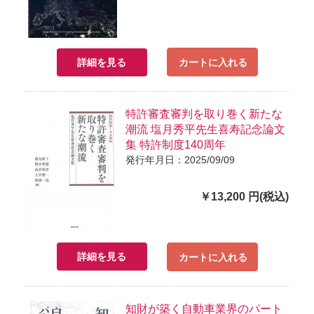
詳細を見る
カートに入れる
特許審査審判を取り巻く新たな
潮流 塩月秀平先生喜寿記念論文
集 特許制度140周年
発行年月日：2025/09/09
￥13,200 円(税込)
詳細を見る
カートに入れる
知財が築く自動車業界のパート