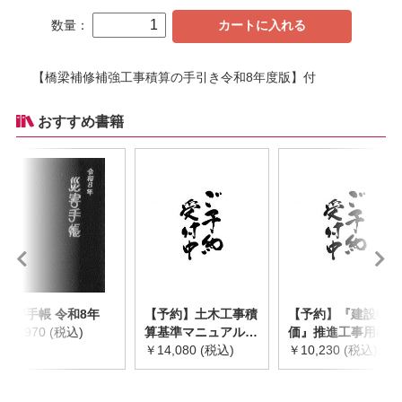
数量：
カートに入れる
【橋梁補修補強工事積算の手引き令和8年度版】付
おすすめ書籍
災害手帳 令和8年
【予約】土木工事積
【予約】『建設物
￥2,970 (税込)
算基準マニュアル
価』推進工事用機械
令和8年度版
￥14,080 (税込)
器具等基礎価格表
￥10,230 (税込)
※2026年8月下旬発
2026年度版
売予定
※2026/8/31発売予