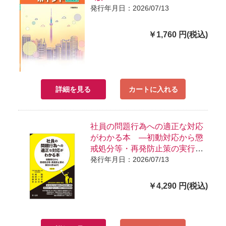
発行年月日：2026/07/13
￥1,760 円(税込)
詳細を見る
カートに入れる
社員の問題行為への適正な対応
がわかる本 ―初動対応から懲
戒処分等・再発防止策の実行に
至るま で― 改訂版
発行年月日：2026/07/13
￥4,290 円(税込)