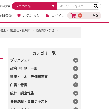
書籍検索
会員登録
お気に入り
ログイン
￥0
0
法書士・行政書士・裁判所
労働関係・労災
カテゴリ一覧
ブックフェア
政府刊行物・一般
建築・土木・設備関連書
白書・青書
統計・調査報告
各種試験・資格テキスト