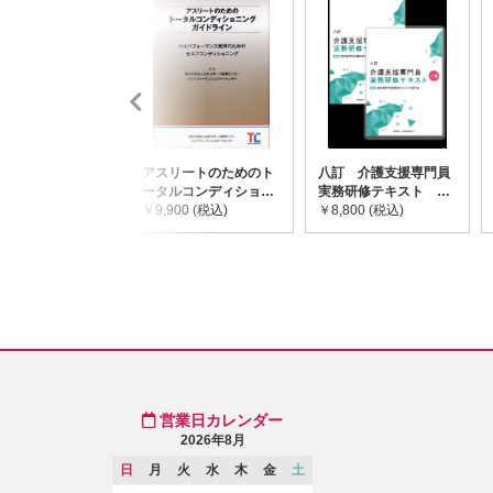
アスリートのためのト
八訂 介護支援専門員
ータルコンディショニ
実務研修テキスト
ングガイドライン
￥9,900 (税込)
(上・下巻/分売不可)
￥8,800 (税込)
営業日カレンダー
2026年8月
日
月
火
水
木
金
土