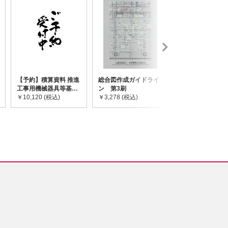
【予約】積算資料 推進
総合図作成ガイドライ
道路橋示方書・
工事用機械器具等基礎
ン 第3刷
令和7年10月 I~
価格表 2026年度版
￥10,120 (税込)
￥3,278 (税込)
￥59,730 (税込)
※2026/8/31発売予定