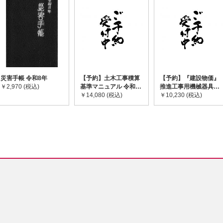
災害手帳 令和8年
【予約】土木工事積算
【予約】『建設物価』
￥2,970 (税込)
基準マニュアル 令和8
推進工事用機械器具等
年度版 ※2026年8月
￥14,080 (税込)
基礎価格表 2026年度
￥10,230 (税込)
下旬発売予定
版 ※2026/8/31発売予
定