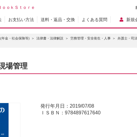
ＢｏｏｋＳｔｏｒｅ
法
お支払い方法
送料・返品・交換
よくある質問
新規
(年金・社会保険等)
法律書・法律解説
労務管理・安全衛生・人事
弁護士・司
現場管理
発行年月日：2019/07/08
ＩＳＢＮ：9784897617640