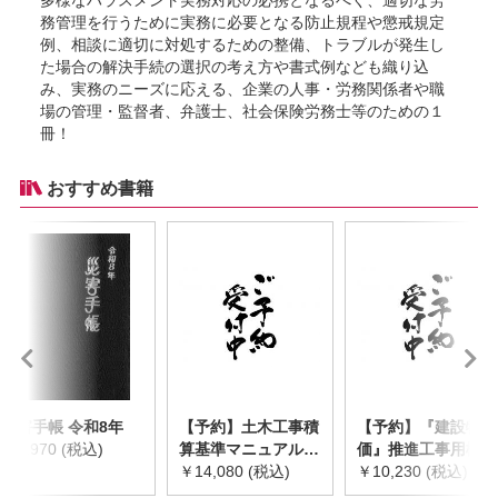
務管理を行うために実務に必要となる防止規程や懲戒規定
例、相談に適切に対処するための整備、トラブルが発生し
た場合の解決手続の選択の考え方や書式例なども織り込
み、実務のニーズに応える、企業の人事・労務関係者や職
場の管理・監督者、弁護士、社会保険労務士等のための１
冊！
おすすめ書籍
災害手帳 令和8年
【予約】土木工事積
【予約】『建設物
￥2,970 (税込)
算基準マニュアル
価』推進工事用機械
令和8年度版
￥14,080 (税込)
器具等基礎価格表
￥10,230 (税込)
※2026年8月下旬発
2026年度版