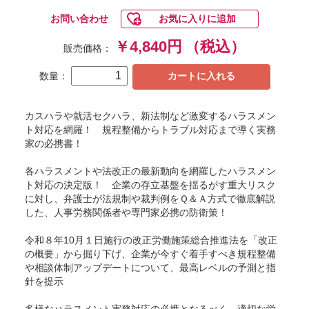
お問い合わせ
お気に入りに追加
￥4,840円
（税込）
販売価格：
数量：
カートに入れる
カスハラや就活セクハラ、新法制など激変するハラスメン
ト対応を網羅！ 規程整備からトラブル対応まで導く実務
家の必携書！
各ハラスメントや法改正の最新動向を網羅したハラスメン
ト対応の決定版！ 企業の存立基盤を揺るがす重大リスク
に対し、弁護士が法規制や裁判例をＱ＆Ａ方式で徹底解説
した、人事労務関係者や専門家必携の防衛策！
令和８年10月１日施行の改正労働施策総合推進法を「改正
の概要」から掘り下げ、企業が今すぐ着手すべき規程整備
や相談体制アップデートについて、最高レベルの予測と指
針を提示
多様なハラスメント実務対応の必携となるべく、適切な労