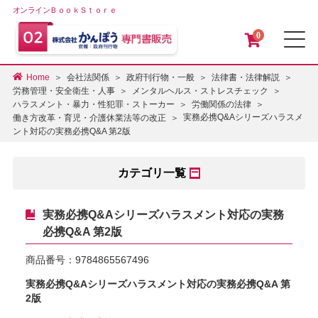
オンラインＢｏｏｋＳｔｏｒｅ
0
メ
Home
会社法関係
政府刊行物・一般
法律書・法律解説
労務管理・安全衛生・人事
メンタルヘルス・ストレスチェック
ハラスメント・暴力・性犯罪・ストーカー
労働関係の法律
実務必携Q&Aシリーズハラスメ
働き方改革・育児・介護休業法等の改正
ント対応の実務必携Q&A 第2版
カテゴリ一覧
実務必携Q&Aシリーズハラスメント対応の実務
必携Q&A 第2版
商品番号：
9784865567496
実務必携Q&Aシリーズハラスメント対応の実務必携Q&A 第
2版