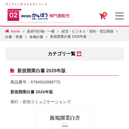
オンラインＢｏｏｋＳｔｏｒｅ
0
メ
Home
政府刊行物・一般
経営・ビジネス・契約・登記関係
新規開業白書 2026年版
白書・青書
各種白書
カテゴリ一覧
新規開業白書 2026年版
商品番号：
9784910089775
新規開業白書 2026年版
発行：佐伯コミュニケーションズ