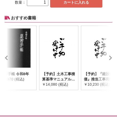
数量：
カートに入れる
おすすめ書籍
災害手帳 令和8年
【予約】土木工事積
【予約】『建設物
￥2,970 (税込)
算基準マニュアル
価』推進工事用機械
令和8年度版
￥14,080 (税込)
器具等基礎価格表
￥10,230 (税込)
※2026年8月下旬発
2026年度版
売予定
※2026/8/31発売予
定