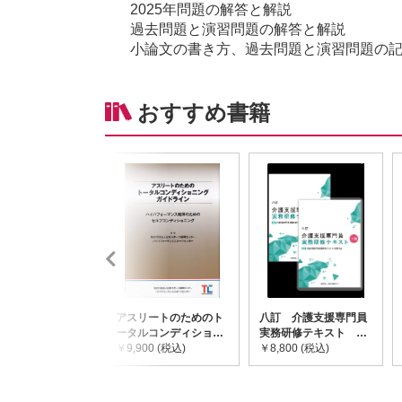
2025年問題の解答と解説
過去問題と演習問題の解答と解説
小論文の書き方、過去問題と演習問題の
おすすめ書籍
アスリートのためのト
八訂 介護支援専門員
ータルコンディショニ
実務研修テキスト
ングガイドライン
￥9,900 (税込)
(上・下巻/分売不可)
￥8,800 (税込)