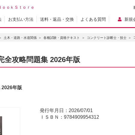
ＢｏｏｋＳｔｏｒｅ
法
お支払い方法
送料・返品・交換
よくある質問
新規
土木・道路・水道関係
各種試験・資格テキスト
コンクリート診断士・技士
全攻略問題集 2026年版
2026年版
発行年月日：2026/07/01
ＩＳＢＮ：9784909954312