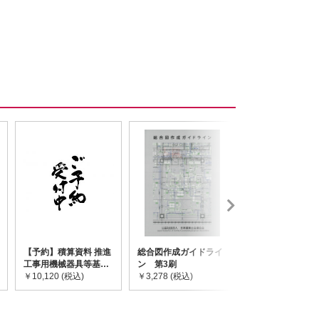
【予約】積算資料 推進
総合図作成ガイドライ
道路橋示方書・
工事用機械器具等基礎
ン 第3刷
令和7年10月 I~
価格表 2026年度版
￥10,120 (税込)
￥3,278 (税込)
￥59,730 (税込)
※2026/8/31発売予定