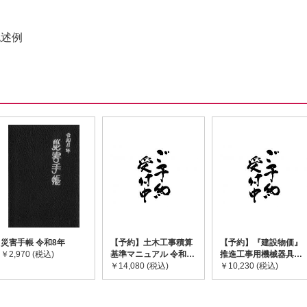
記述例
災害手帳 令和8年
【予約】土木工事積算
【予約】『建設物価』
￥2,970 (税込)
基準マニュアル 令和8
推進工事用機械器具等
年度版 ※2026年8月
￥14,080 (税込)
基礎価格表 2026年度
￥10,230 (税込)
下旬発売予定
版 ※2026/8/31発売予
定