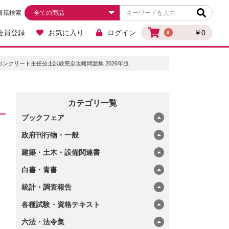
書籍検索
会員登録
お気に入り
ログイン
￥0
0
コンクリート主任技士試験完全攻略問題集 2026年版
カテゴリ一覧
ブックフェア
政府刊行物・一般
建築・土木・設備関連書
白書・青書
統計・調査報告
各種試験・資格テキスト
六法・法令集