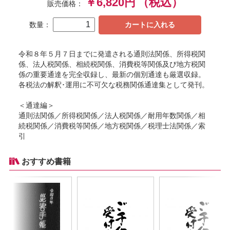
￥6,820円
（税込）
販売価格：
数量：
カートに入れる
令和８年５月７日までに発遣される通則法関係、所得税関
係、法人税関係、相続税関係、消費税等関係及び地方税関
係の重要通達を完全収録し、最新の個別通達も厳選収録。
各税法の解釈･運用に不可欠な税務関係通達集として発刊。
＜通達編＞
通則法関係／所得税関係／法人税関係／耐用年数関係／相
続税関係／消費税等関係／地方税関係／税理士法関係／索
引
おすすめ書籍