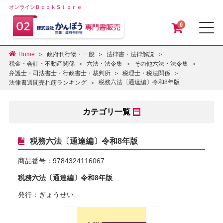
オンラインＢｏｏｋＳｔｏｒｅ
0
メ
Home
政府刊行物・一般
法律書・法律解説
税金・会計・不動産関係
六法・法令集
その他六法・法令集
弁護士・司法書士・行政書士・裁判所
税理士・税法関係
税務六法〔通達編〕令和8年版
法律書週間売れ筋ランキング
カテゴリ一覧
税務六法〔通達編〕令和8年版
商品番号：
9784324116067
税務六法〔通達編〕令和8年版
発行：ぎょうせい