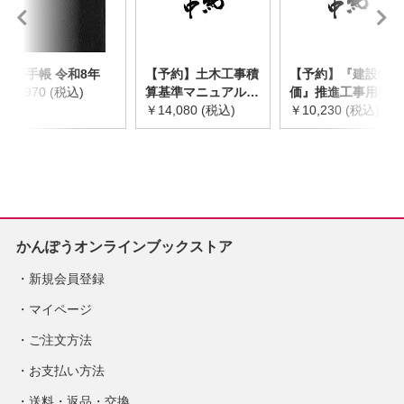
災害手帳 令和8年
【予約】土木工事積
【予約】『建設物
￥2,970 (税込)
算基準マニュアル
価』推進工事用機械
令和8年度版
￥14,080 (税込)
器具等基礎価格表
￥10,230 (税込)
※2026年8月下旬発
2026年度版
売予定
※2026/8/31発売予
定
かんぽうオンラインブックストア
新規会員登録
マイページ
ご注文方法
お支払い方法
送料・返品・交換