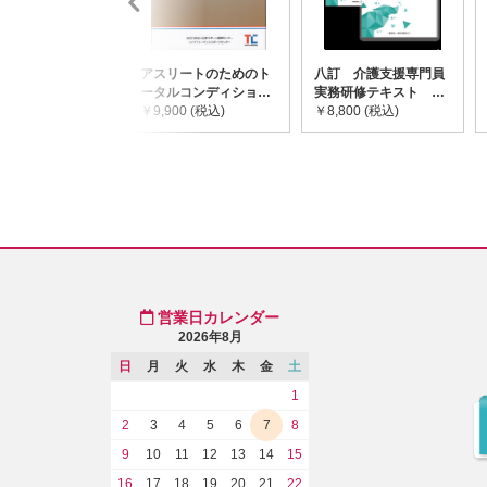
アスリートのためのト
八訂 介護支援専門員
ータルコンディショニ
実務研修テキスト
ングガイドライン
￥9,900 (税込)
(上・下巻/分売不可)
￥8,800 (税込)
営業日カレンダー
2026年8月
日
月
火
水
木
金
土
1
2
3
4
5
6
7
8
9
10
11
12
13
14
15
16
17
18
19
20
21
22