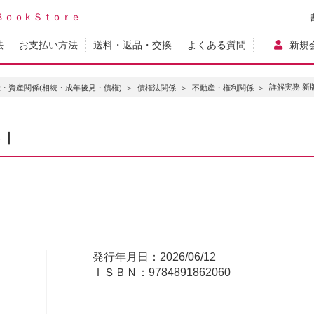
ＢｏｏｋＳｔｏｒｅ
法
お支払い方法
送料・返品・交換
よくある質問
新規
詳解実務 新
・資産関係(相続・成年後見・債権)
債権法関係
不動産・権利関係
巻Ⅰ
発行年月日：2026/06/12
ＩＳＢＮ：9784891862060