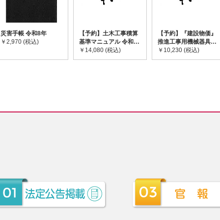
災害手帳 令和8年
【予約】土木工事積算
【予約】『建設物価』
￥2,970 (税込)
基準マニュアル 令和8
推進工事用機械器具等
年度版 ※2026年8月
￥14,080 (税込)
基礎価格表 2026年度
￥10,230 (税込)
下旬発売予定
版 ※2026/8/31発売予
定