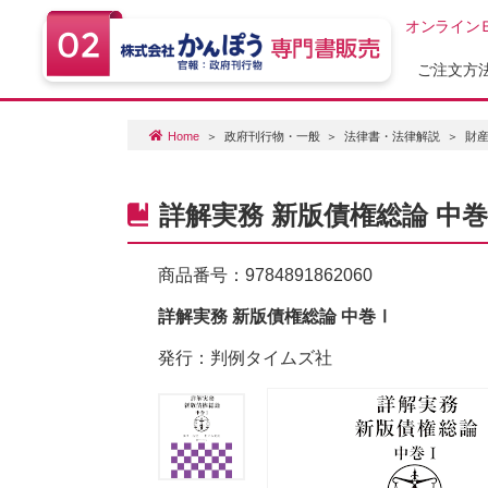
オンライン
ご注文方
Home
政府刊行物・一般
法律書・法律解説
財産
詳解実務 新版債権総論 中
商品番号：
9784891862060
詳解実務 新版債権総論 中巻Ⅰ
発行：判例タイムズ社