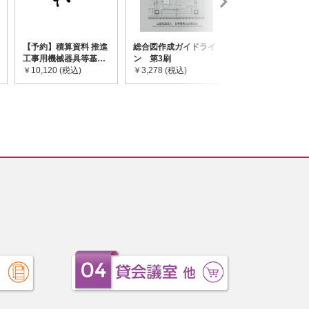
【予約】積算資料 推進
総合図作成ガイドライ
道路橋示方書・
工事用機械器具等基礎
ン 第3刷
令和7年10月 I~
価格表 2026年度版
￥10,120 (税込)
￥3,278 (税込)
￥59,730 (税込)
※2026/8/31発売予定