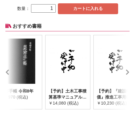
数量：
カートに入れる
おすすめ書籍
災害手帳 令和8年
【予約】土木工事積
【予約】『建設物
￥2,970 (税込)
算基準マニュアル
価』推進工事用機械
令和8年度版
￥14,080 (税込)
器具等基礎価格表
￥10,230 (税込)
※2026年8月下旬発
2026年度版
売予定
※2026/8/31発売予
定