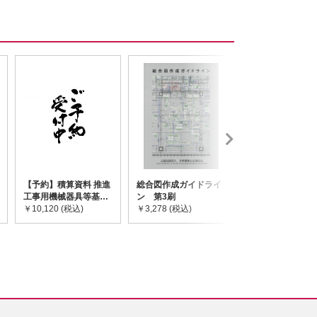
【予約】積算資料 推進
総合図作成ガイドライ
道路橋示方書・
工事用機械器具等基礎
ン 第3刷
令和7年10月 I~
価格表 2026年度版
￥10,120 (税込)
￥3,278 (税込)
￥59,730 (税込)
※2026/8/31発売予定