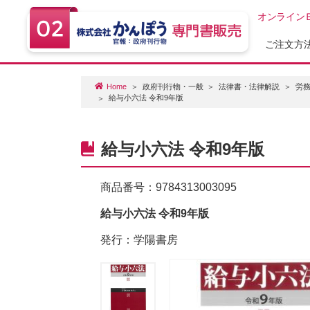
オンライン
ご注文方
Home
政府刊行物・一般
法律書・法律解説
労
給与小六法 令和9年版
給与小六法 令和9年版
商品番号：
9784313003095
給与小六法 令和9年版
発行：学陽書房