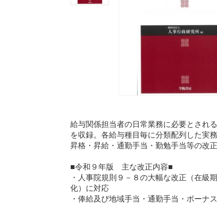
給与関係担当者の日常業務に必要とされ
を収録。各給与種目毎に分類配列した実
昇格・昇給・通勤手当・勤勉手当等の改
■令和９年版 主な改正内容■
・人事院規則９－８の大幅な改正（在級
化）に対応
・俸給及び地域手当・通勤手当・ボーナ