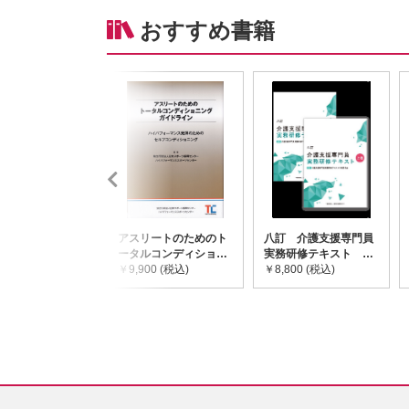
おすすめ書籍
アスリートのためのト
八訂 介護支援専門員
ータルコンディショニ
実務研修テキスト
ングガイドライン
￥9,900 (税込)
(上・下巻/分売不可)
￥8,800 (税込)