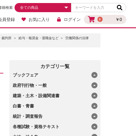
書籍検索
会員登録
お気に入り
ログイン
￥0
0
・裁判所
給与・報奨金・退職金など
労働関係の法律
カテゴリ一覧
ブックフェア
政府刊行物・一般
建築・土木・設備関連書
白書・青書
統計・調査報告
各種試験・資格テキスト