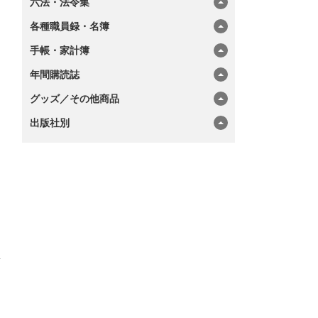
六法・法令集
各種職員録・名簿
手帳・家計簿
年間購読誌
グッズ／その他商品
出版社別
切
素