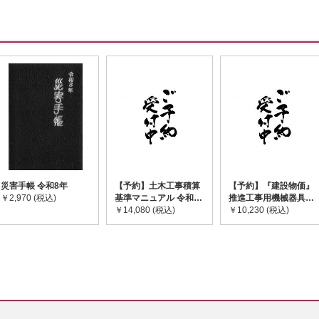
災害手帳 令和8年
【予約】土木工事積算
【予約】『建設物価』
￥2,970 (税込)
基準マニュアル 令和8
推進工事用機械器具等
年度版 ※2026年8月
￥14,080 (税込)
基礎価格表 2026年度
￥10,230 (税込)
下旬発売予定
版 ※2026/8/31発売予
定