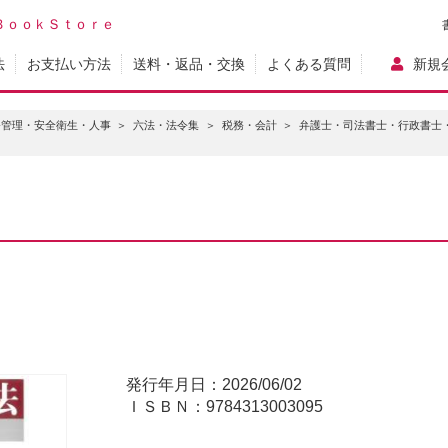
ＢｏｏｋＳｔｏｒｅ
法
お支払い方法
送料・返品・交換
よくある質問
新規
務管理・安全衛生・人事
六法・法令集
税務・会計
弁護士・司法書士・行政書士
発行年月日：2026/06/02
ＩＳＢＮ：9784313003095