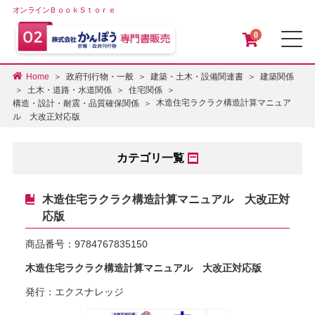
オンラインＢｏｏｋＳｔｏｒｅ
0
メ
Home
政府刊行物・一般
建築・土木・設備関連書
建築関係
土木・道路・水道関係
住宅関係
木造住宅ラクラク構造計算マニュア
構造・設計・耐震・品質確保関係
ル 大改正対応版
カテゴリ一覧
木造住宅ラクラク構造計算マニュアル 大改正対
応版
商品番号：
9784767835150
木造住宅ラクラク構造計算マニュアル 大改正対応版
発行：エクスナレッジ