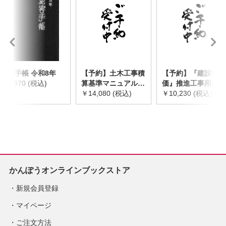
災害手帳 令和8年
【予約】土木工事積
【予約】『建設物
￥2,970 (税込)
算基準マニュアル
価』推進工事用機械
令和8年度版
￥14,080 (税込)
器具等基礎価格表
￥10,230 (税込)
※2026年8月下旬発
2026年度版
売予定
※2026/8/31発売予
定
かんぽうオンラインブックストア
新規会員登録
マイページ
ご注文方法