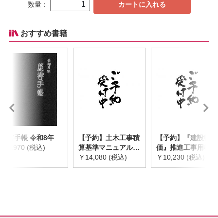
数量：
カートに入れる
おすすめ書籍
災害手帳 令和8年
【予約】土木工事積
【予約】『建設物
￥2,970 (税込)
算基準マニュアル
価』推進工事用機械
令和8年度版
￥14,080 (税込)
器具等基礎価格表
￥10,230 (税込)
※2026年8月下旬発
2026年度版
売予定
※2026/8/31発売予
定