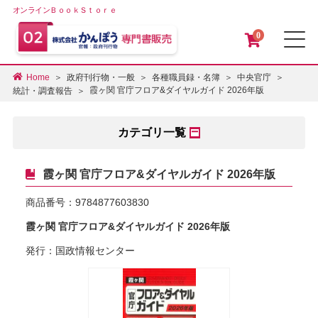
オンラインＢｏｏｋＳｔｏｒｅ
0
メ
Home
政府刊行物・一般
各種職員録・名簿
中央官庁
霞ヶ関 官庁フロア&ダイヤルガイド 2026年版
統計・調査報告
カテゴリ一覧
霞ヶ関 官庁フロア&ダイヤルガイド 2026年版
商品番号：
9784877603830
霞ヶ関 官庁フロア&ダイヤルガイド 2026年版
発行：国政情報センター