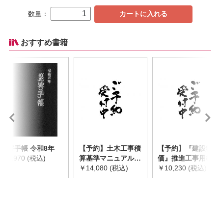
数量：
カートに入れる
おすすめ書籍
災害手帳 令和8年
【予約】土木工事積
【予約】『建設物
￥2,970 (税込)
算基準マニュアル
価』推進工事用機械
令和8年度版
￥14,080 (税込)
器具等基礎価格表
￥10,230 (税込)
※2026年8月下旬発
2026年度版
売予定
※2026/8/31発売予
定