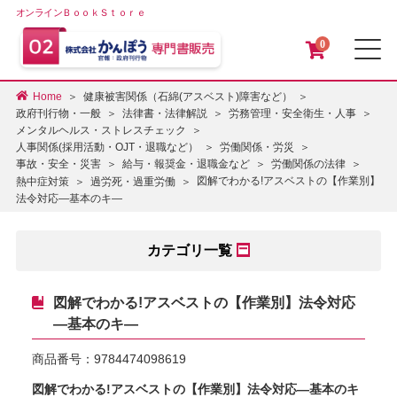
オンラインＢｏｏｋＳｔｏｒｅ
0
メ
Home
健康被害関係（石綿(アスベスト)障害など）
政府刊行物・一般
法律書・法律解説
労務管理・安全衛生・人事
メンタルヘルス・ストレスチェック
人事関係(採用活動・OJT・退職など）
労働関係・労災
事故・安全・災害
給与・報奨金・退職金など
労働関係の法律
図解でわかる!アスベストの【作業別】
熱中症対策
過労死・過重労働
法令対応―基本のキ―
カテゴリ一覧
図解でわかる!アスベストの【作業別】法令対応
―基本のキ―
商品番号：
9784474098619
図解でわかる!アスベストの【作業別】法令対応―基本のキ