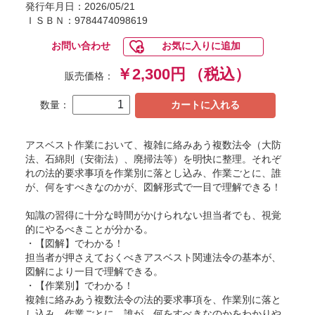
発行年月日：2026/05/21
ＩＳＢＮ：9784474098619
お問い合わせ
お気に入りに追加
￥2,300円
（税込）
販売価格：
数量：
カートに入れる
アスベスト作業において、複雑に絡みあう複数法令（大防
法、石綿則（安衛法）、廃掃法等）を明快に整理。それぞ
れの法的要求事項を作業別に落とし込み、作業ごとに、誰
が、何をすべきなのかが、図解形式で一目で理解できる！
知識の習得に十分な時間がかけられない担当者でも、視覚
的にやるべきことが分かる。
・【図解】でわかる！
担当者が押さえておくべきアスベスト関連法令の基本が、
図解により一目で理解できる。
・【作業別】でわかる！
複雑に絡みあう複数法令の法的要求事項を、作業別に落と
し込み、作業ごとに、誰が、何をすべきなのかをわかりや