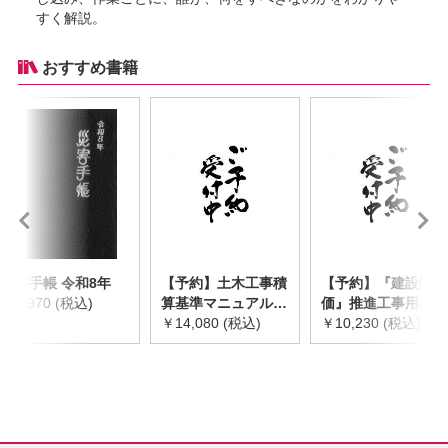
すく解説。
おすすめ書籍
災害手帳 令和8年
【予約】土木工事積
【予約】『建設物
￥2,970 (税込)
算基準マニュアル
価』推進工事用機械
令和8年度版
￥14,080 (税込)
器具等基礎価格表
￥10,230 (税込)
※2026年8月下旬発
2026年度版
売予定
※2026/8/31発売予
定