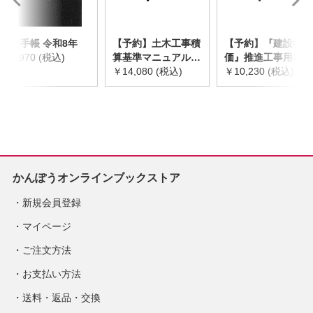
災害手帳 令和8年
【予約】土木工事積
【予約】『建設物
￥2,970 (税込)
算基準マニュアル
価』推進工事用機械
令和8年度版
￥14,080 (税込)
器具等基礎価格表
￥10,230 (税込)
※2026年8月下旬発
2026年度版
売予定
※2026/8/31発売予
定
かんぽうオンラインブックストア
新規会員登録
マイページ
ご注文方法
お支払い方法
送料・返品・交換