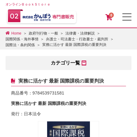
オンラインＢｏｏｋＳｔｏｒｅ
0
メ
Home
政府刊行物・一般
法律書・法律解説
国際関係・海外事情
弁護士・司法書士・行政書士・裁判所
実務に活かす 最新 国際課税の重要判決
国際法・条約関係
カテゴリ一覧
実務に活かす 最新 国際課税の重要判決
商品番号：
9784539731581
実務に活かす 最新 国際課税の重要判決
発行：日本法令