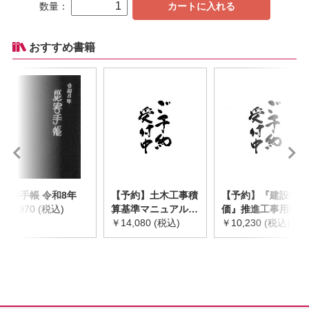
数量：
カートに入れる
おすすめ書籍
災害手帳 令和8年
【予約】土木工事積
【予約】『建設物
￥2,970 (税込)
算基準マニュアル
価』推進工事用機械
令和8年度版
￥14,080 (税込)
器具等基礎価格表
￥10,230 (税込)
※2026年8月下旬発
2026年度版
売予定
※2026/8/31発売予
定