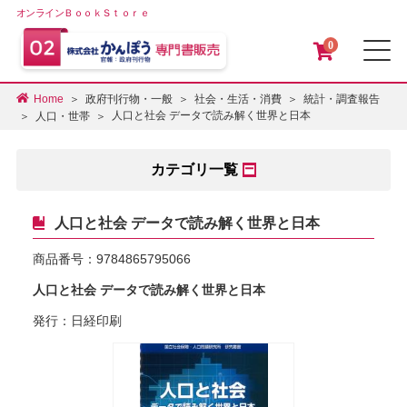
オンラインＢｏｏｋＳｔｏｒｅ
0
メ
Home
政府刊行物・一般
社会・生活・消費
統計・調査報告
人口と社会 データで読み解く世界と日本
人口・世帯
カテゴリ一覧
人口と社会 データで読み解く世界と日本
商品番号：
9784865795066
人口と社会 データで読み解く世界と日本
発行：日経印刷