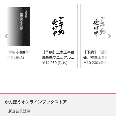
災害手帳 令和8年
【予約】土木工事積
【予約】『建設物
￥2,970 (税込)
算基準マニュアル
価』推進工事用機械
令和8年度版
￥14,080 (税込)
器具等基礎価格表
￥10,230 (税込)
※2026年8月下旬発
2026年度版
売予定
※2026/8/31発売予
定
かんぽうオンラインブックストア
新規会員登録