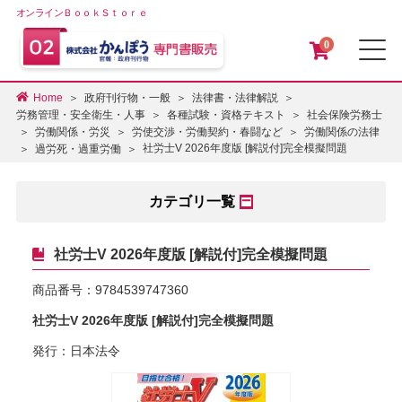
オンラインＢｏｏｋＳｔｏｒｅ
0
メ
Home
政府刊行物・一般
法律書・法律解説
労務管理・安全衛生・人事
各種試験・資格テキスト
社会保険労務士
労働関係・労災
労使交渉・労働契約・春闘など
労働関係の法律
社労士V 2026年度版 [解説付]完全模擬問題
過労死・過重労働
カテゴリ一覧
社労士V 2026年度版 [解説付]完全模擬問題
商品番号：
9784539747360
社労士V 2026年度版 [解説付]完全模擬問題
発行：日本法令