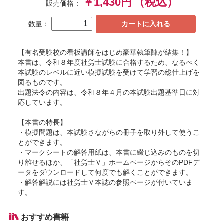
￥1,430円
（税込）
販売価格：
数量：
カートに入れる
【有名受験校の看板講師をはじめ豪華執筆陣が結集！】
本書は、令和８年度社労士試験に合格するため、なるべく
本試験のレベルに近い模擬試験を受けて学習の総仕上げを
図るものです。
出題法令の内容は、令和８年４月の本試験出題基準日に対
応しています。
【本書の特長】
・模擬問題は、本試験さながらの冊子を取り外して使うこ
とができます。
・マークシートの解答用紙は、本書に綴じ込みのものを切
り離せるほか、「社労士Ｖ」ホームページからそのPDFデ
ータをダウンロードして何度でも解くことができます。
・解答解説には社労士Ｖ本誌の参照ページが付いていま
す。
おすすめ書籍