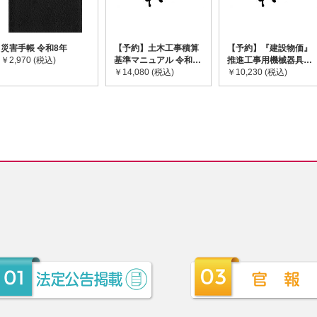
災害手帳 令和8年
【予約】土木工事積算
【予約】『建設物価』
￥2,970 (税込)
基準マニュアル 令和8
推進工事用機械器具等
年度版 ※2026年8月
￥14,080 (税込)
基礎価格表 2026年度
￥10,230 (税込)
下旬発売予定
版 ※2026/8/31発売予
定