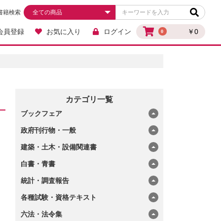
書籍検索
会員登録
お気に入り
ログイン
￥0
0
カテゴリ一覧
ブックフェア
政府刊行物・一般
建築・土木・設備関連書
白書・青書
統計・調査報告
各種試験・資格テキスト
六法・法令集