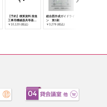
【予約】積算資料 推進
総合図作成ガイドライ
道路橋示方書・
工事用機械器具等基礎
ン 第3刷
令和7年10月 I~
価格表 2026年度版
￥10,120 (税込)
￥3,278 (税込)
￥59,730 (税込)
※2026/8/31発売予定