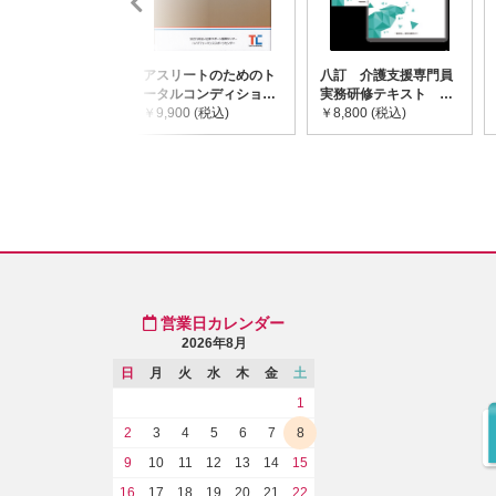
アスリートのためのト
八訂 介護支援専門員
ータルコンディショニ
実務研修テキスト
ングガイドライン
￥9,900 (税込)
(上・下巻/分売不可)
￥8,800 (税込)
営業日カレンダー
2026年8月
日
月
火
水
木
金
土
1
2
3
4
5
6
7
8
9
10
11
12
13
14
15
16
17
18
19
20
21
22