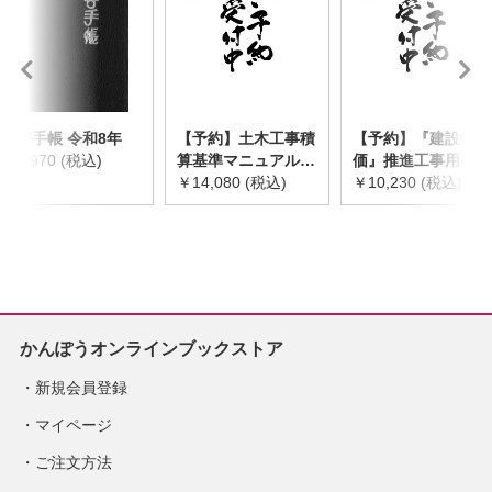
災害手帳 令和8年
【予約】土木工事積
【予約】『建設物
￥2,970 (税込)
算基準マニュアル
価』推進工事用機械
令和8年度版
￥14,080 (税込)
器具等基礎価格表
￥10,230 (税込)
※2026年8月下旬発
2026年度版
売予定
※2026/8/31発売予
定
かんぽうオンラインブックストア
新規会員登録
マイページ
ご注文方法