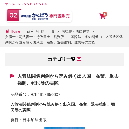
オンラインＢｏｏｋＳｔｏｒｅ
0
メ
Home
政府刊行物・一般
法律書・法律解説
入管法関係
弁護士・司法書士・行政書士・裁判所
国際法・条約関係
判例から読み解く出入国、在留、退去強制、難民等の実際
カテゴリ一覧
入管法関係判例から読み解く出入国、在留、退去
強制、難民等の実際
商品番号：
9784817850607
入管法関係判例から読み解く出入国、在留、退去強制、難
民等の実際
発行：日本加除出版