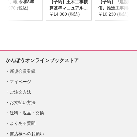
災害手帳 令和8年
【予約】土木工事積
【予約】『建設物
￥2,970 (税込)
算基準マニュアル
価』推進工事用機械
令和8年度版
￥14,080 (税込)
器具等基礎価格表
￥10,230 (税込)
※2026年8月下旬発
2026年度版
売予定
※2026/8/31発売予
定
かんぽうオンラインブックストア
新規会員登録
マイページ
ご注文方法
お支払い方法
送料・返品・交換
よくある質問
書店様へのお願い