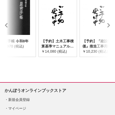
災害手帳 令和8年
【予約】土木工事積
【予約】『建設物
￥2,970 (税込)
算基準マニュアル
価』推進工事用機械
令和8年度版
￥14,080 (税込)
器具等基礎価格表
￥10,230 (税込)
※2026年8月下旬発
2026年度版
売予定
※2026/8/31発売予
定
かんぽうオンラインブックストア
新規会員登録
マイページ