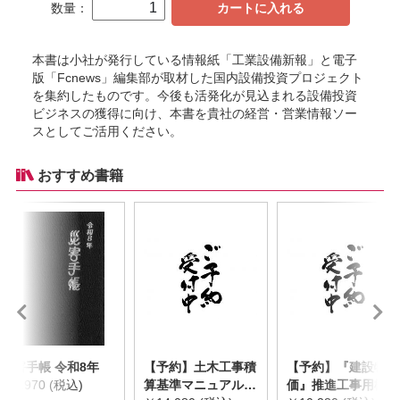
数量：
カートに入れる
本書は小社が発行している情報紙「工業設備新報」と電子
版「Fcnews」編集部が取材した国内設備投資プロジェクト
を集約したものです。今後も活発化が見込まれる設備投資
ビジネスの獲得に向け、本書を貴社の経営・営業情報ソー
スとしてご活用ください。
おすすめ書籍
災害手帳 令和8年
【予約】土木工事積
【予約】『建設物
￥2,970 (税込)
算基準マニュアル
価』推進工事用機械