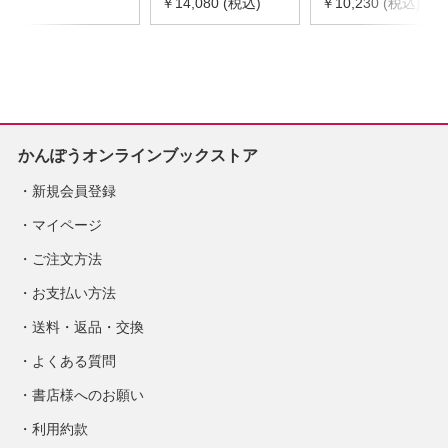
令和8年度版
￥14,080 (税込)
器具等基礎価格表
￥10,230 (税込)
※2026年8月下旬発
2026年度版
売予定
※2026/8/31発売予
定
かんぽうオンラインブックストア
新規会員登録
マイページ
ご注文方法
お支払い方法
送料・返品・交換
よくある質問
書店様へのお願い
利用約款