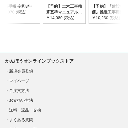
災害手帳 令和8年
【予約】土木工事積
【予約】『建設物
￥2,970 (税込)
算基準マニュアル
価』推進工事用機械
令和8年度版
￥14,080 (税込)
器具等基礎価格表
￥10,230 (税込)
※2026年8月下旬発
2026年度版
売予定
※2026/8/31発売予
定
かんぽうオンラインブックストア
新規会員登録
マイページ
ご注文方法
お支払い方法
送料・返品・交換
よくある質問