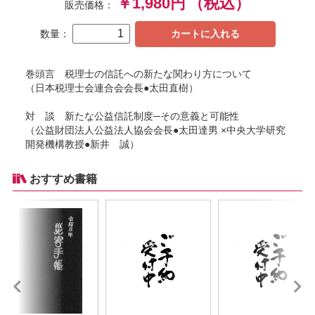
￥1,980円
（税込）
販売価格：
数量：
カートに入れる
巻頭言 税理士の信託への新たな関わり方について
（日本税理士会連合会会長●太田直樹）
対 談 新たな公益信託制度─その意義と可能性
（公益財団法人公益法人協会会長●太田達男 ×中央大学研究
開発機構教授●新井 誠）
おすすめ書籍