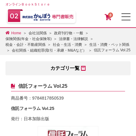
オンラインＢｏｏｋＳｔｏｒｅ
0
メ
Home
会社法関係
政府刊行物・一般
保険関係(年金・社会保険等)
法律書・法律解説
税金・会計・不動産関係
社会・生活・消費
生活・消費・ペット関係
信託フォーラム Vol.25
会社関係・組織犯罪(取引・承継・M&Aなど）
カテゴリ一覧
信託フォーラム Vol.25
商品番号：
9784817850539
信託フォーラム Vol.25
発行：日本加除出版