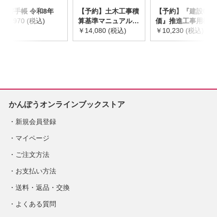
災害手帳 令和8年
【予約】土木工事積
【予約】『建設物
￥2,970 (税込)
算基準マニュアル
価』推進工事用機械
令和8年度版
￥14,080 (税込)
器具等基礎価格表
￥10,230 (税込)
※2026年8月下旬発
2026年度版
売予定
※2026/8/31発売予
定
かんぽうオンラインブックストア
新規会員登録
マイページ
ご注文方法
お支払い方法
送料・返品・交換
よくある質問