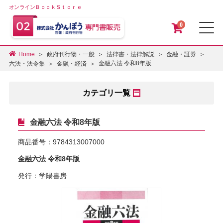
オンラインＢｏｏｋＳｔｏｒｅ
0
メ
Home
政府刊行物・一般
法律書・法律解説
金融・証券
金融六法 令和8年版
六法・法令集
金融・経済
カテゴリ一覧
金融六法 令和8年版
商品番号：
9784313007000
金融六法 令和8年版
発行：学陽書房