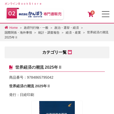
オンラインＢｏｏｋＳｔｏｒｅ
0
メ
Home
政府刊行物・一般
政治・選挙・経済
世界経済の潮流
国際関係・海外事情
統計・調査報告
経済・産業
2025年Ⅱ
カテゴリ一覧
世界経済の潮流 2025年Ⅱ
商品番号：
9784865795042
世界経済の潮流 2025年Ⅱ
発行：日経印刷