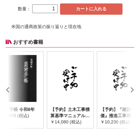
数量：
カートに入れる
米国の通商政策の振り返りと現在地
おすすめ書籍
災害手帳 令和8年
【予約】土木工事積
【予約】『建設物
￥2,970 (税込)
算基準マニュアル
価』推進工事用機械
令和8年度版
￥14,080 (税込)
器具等基礎価格表
￥10,230 (税込)
※2026年8月下旬発
2026年度版
売予定
※2026/8/31発売予