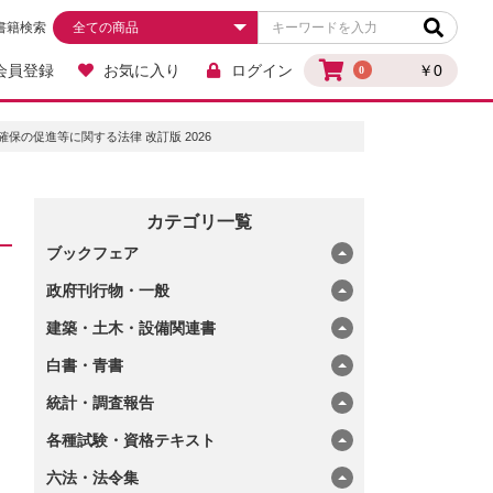
書籍検索
会員登録
お気に入り
ログイン
￥0
0
確保の促進等に関する法律 改訂版 2026
カテゴリ一覧
ブックフェア
政府刊行物・一般
建築・土木・設備関連書
白書・青書
統計・調査報告
各種試験・資格テキスト
六法・法令集