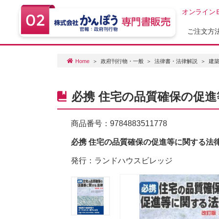
オンライン
ご注文方
Home
政府刊行物・一般
法律書・法律解説
建
必携 住宅の品質確保の促進等
商品番号：
9784883511778
必携 住宅の品質確保の促進等に関する法律 
発行：ランドハウスビレッジ