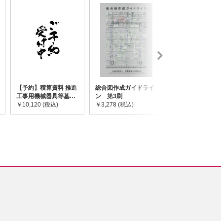
【予約】積算資料 推進
総合図作成ガイドライ
道路橋示方書・
工事用機械器具等基礎
ン 第3刷
令和7年10月 I~
価格表 2026年度版
￥10,120 (税込)
￥3,278 (税込)
￥59,730 (税込)
※2026/8/31発売予定