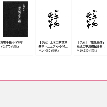
災害手帳 令和8年
【予約】土木工事積算
【予約】『建設物価』
￥2,970 (税込)
基準マニュアル 令和8
推進工事用機械器具等
年度版 ※2026年8月
￥14,080 (税込)
基礎価格表 2026年度
￥10,230 (税込)
下旬発売予定
版 ※2026/8/31発売予
定