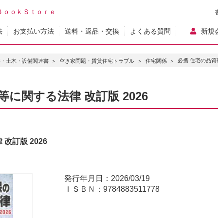
ＢｏｏｋＳｔｏｒｅ
法
お支払い方法
送料・返品・交換
よくある質問
新規
必携 住宅の品質
築・土木・設備関連書
空き家問題・賃貸住宅トラブル
住宅関係
に関する法律 改訂版 2026
改訂版 2026
発行年月日：2026/03/19
ＩＳＢＮ：9784883511778