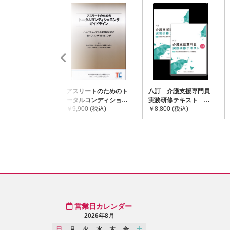
アスリートのためのト
八訂 介護支援専門員
ータルコンディショニ
実務研修テキスト
ングガイドライン
￥9,900 (税込)
(上・下巻/分売不可)
￥8,800 (税込)
営業日カレンダー
2026年8月
日
月
火
水
木
金
土