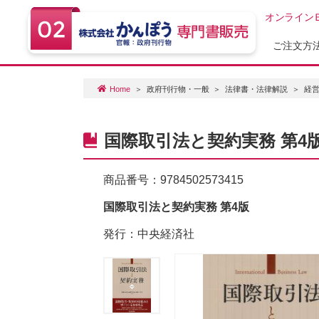
オンライン
ご注文方
Home
政府刊行物・一般
法律書・法律解説
経
国際取引法と契約実務 第4
商品番号：
9784502573415
国際取引法と契約実務 第4版
発行：中央経済社