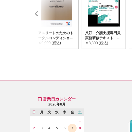
アスリートのためのト
八訂 介護支援専門員
ータルコンディショニ
実務研修テキスト
ングガイドライン
￥9,900 (税込)
(上・下巻/分売不可)
￥8,800 (税込)
営業日カレンダー
2026年8月
日
月
火
水
木
金
土
1
2
3
4
5
6
7
8