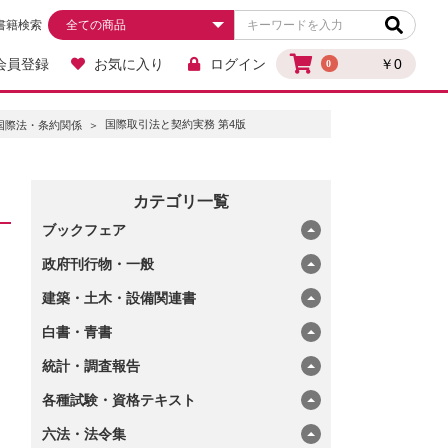
書籍検索
会員登録
お気に入り
ログイン
￥0
0
国際取引法と契約実務 第4版
国際法・条約関係
カテゴリ一覧
ブックフェア
政府刊行物・一般
建築・土木・設備関連書
白書・青書
統計・調査報告
各種試験・資格テキスト
六法・法令集