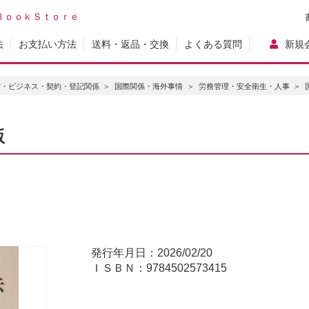
ＢｏｏｋＳｔｏｒｅ
法
お支払い方法
送料・返品・交換
よくある質問
新規
営・ビジネス・契約・登記関係
国際関係・海外事情
労務管理・安全衛生・人事
版
発行年月日：2026/02/20
ＩＳＢＮ：9784502573415