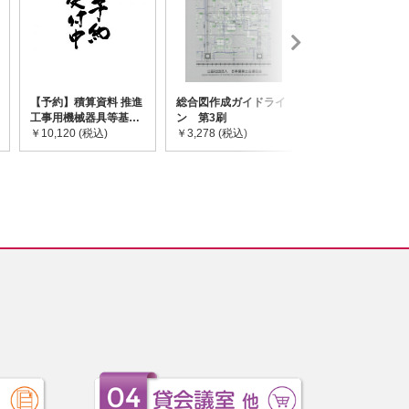
【予約】積算資料 推進
総合図作成ガイドライ
道路橋示方書・
工事用機械器具等基礎
ン 第3刷
令和7年10月 I~
価格表 2026年度版
￥10,120 (税込)
￥3,278 (税込)
￥59,730 (税込)
※2026/8/31発売予定