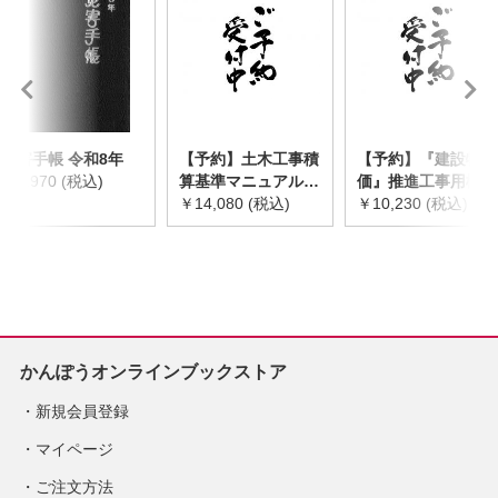
災害手帳 令和8年
【予約】土木工事積
【予約】『建設物
￥2,970 (税込)
算基準マニュアル
価』推進工事用機械
令和8年度版
￥14,080 (税込)
器具等基礎価格表
￥10,230 (税込)
※2026年8月下旬発
2026年度版
売予定
※2026/8/31発売予
定
かんぽうオンラインブックストア
新規会員登録
マイページ
ご注文方法