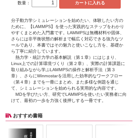
数量：
カートに入れる
分子動力学シミュレーションを始めたい、体験したい方の
ために、【LAMMPS】を使った実践的なステップをわかり
やすくまとめた入門書です。LAMMPSは無機材料や固体、
さらには非平衡状態の解析まで幅広く対応できる強力なツ
ールであり、本書ではその魅力と使いこなし方を、基礎か
ら丁寧に紹介しています。
熱力学・統計力学の基本解説（第１章）にはじまり、
Linux上での計算環境づくり（第２章）、実際の計算課題に
取り組みながら学ぶLAMMPSの操作と解析手法（第３
章）、さらにWinmostarを活用した効率的なワークフロー
（第４章）までを一冊にまとめ、また多様な例題を通じ
て、シミュレーションを始められる実用的な内容です。
MDを学びたい方、研究でLAMMPSを使いたい実務者に向
けて、最初の一歩を力強く後押しする一冊です。
おすすめ書籍