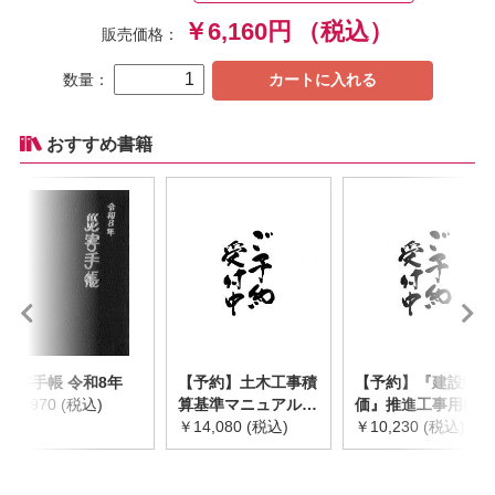
￥6,160円
（税込）
販売価格：
数量：
カートに入れる
おすすめ書籍
災害手帳 令和8年
【予約】土木工事積
【予約】『建設物
￥2,970 (税込)
算基準マニュアル
価』推進工事用機械
令和8年度版
￥14,080 (税込)
器具等基礎価格表
￥10,230 (税込)
※2026年8月下旬発
2026年度版
売予定
※2026/8/31発売予
定