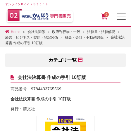
オンラインＢｏｏｋＳｔｏｒｅ
0
メ
Home
会社法関係
政府刊行物・一般
法律書・法律解説
会社法決
経営・ビジネス・契約・登記関係
税金・会計・不動産関係
算書 作成の手引 10訂版
カテゴリ一覧
会社法決算書 作成の手引 10訂版
商品番号：
9784433765569
会社法決算書 作成の手引 10訂版
発行：清文社