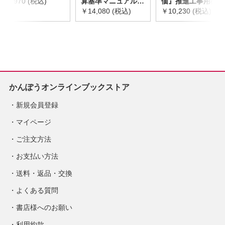
￥2,970 (税込)
算基準マニュアル
価』推進工事用機械
令和8年度版
￥14,080 (税込)
器具等基礎価格表
￥10,230 (税込)
※2026年8月下旬発
2026年度版
売予定
※2026/8/31発売予
定
かんぽうオンラインブックストア
新規会員登録
マイページ
ご注文方法
お支払い方法
送料・返品・交換
よくある質問
書店様へのお願い
利用約款