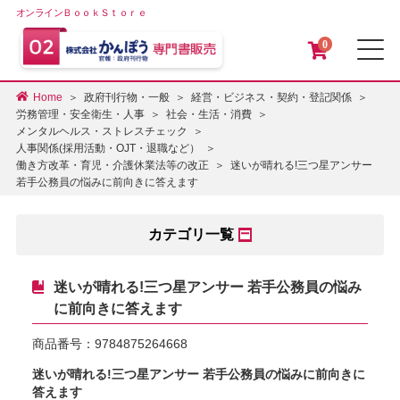
オンラインＢｏｏｋＳｔｏｒｅ
0
メ
Home
政府刊行物・一般
経営・ビジネス・契約・登記関係
労務管理・安全衛生・人事
社会・生活・消費
メンタルヘルス・ストレスチェック
人事関係(採用活動・OJT・退職など）
迷いが晴れる!三つ星アンサー
働き方改革・育児・介護休業法等の改正
若手公務員の悩みに前向きに答えます
カテゴリ一覧
迷いが晴れる!三つ星アンサー 若手公務員の悩み
に前向きに答えます
商品番号：
9784875264668
迷いが晴れる!三つ星アンサー 若手公務員の悩みに前向きに
答えます