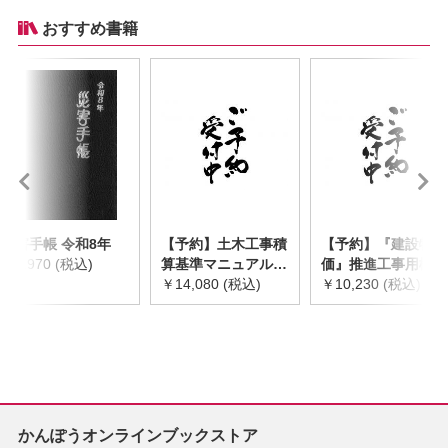
おすすめ書籍
災害手帳 令和8年
【予約】土木工事積
【予約】『建設物
￥2,970 (税込)
算基準マニュアル
価』推進工事用機械
令和8年度版
￥14,080 (税込)
器具等基礎価格表
￥10,230 (税込)
※2026年8月下旬発
2026年度版
売予定
※2026/8/31発売予
定
かんぽうオンラインブックストア