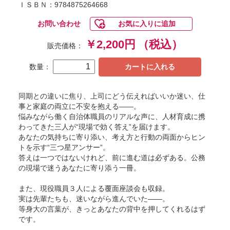
ＩＳＢＮ：9784875264668
お問い合わせ
お気に入りに追加
￥2,200円
（税込）
販売価格：
数量：
カートに入れる
同期との違いに焦り、上司にどう伝えればいいか迷い、仕
事と家庭の両立に不安を抱える――。
悩みながら働く自治体職員のリアルな声に、人材育成に携
わってきた三人が“現場で効く答え”を届けます。
あなたの気持ちに寄り添い、考え方と行動の両面からヒン
トを示す“三つ星アンサー”。
答えは一つではないけれど、前に進む道は必ずある。公務
の現場で迷うあなたに寄り添う一冊。
また、現役職員３人による覆面座談会も収録。
実は先輩たちも、迷いながら進んでいた――。
等身大の言葉が、きっとあなたの背中を押してくれるはず
です。