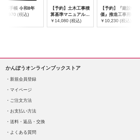
災害手帳 令和8年
【予約】土木工事積
【予約】『建設物
￥2,970 (税込)
算基準マニュアル
価』推進工事用機械
令和8年度版
￥14,080 (税込)
器具等基礎価格表
￥10,230 (税込)
※2026年8月下旬発
2026年度版
売予定
※2026/8/31発売予
定
かんぽうオンラインブックストア
新規会員登録
マイページ
ご注文方法
お支払い方法
送料・返品・交換
よくある質問