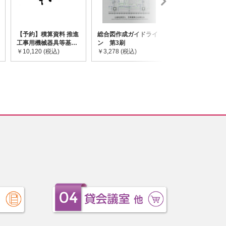
【予約】積算資料 推進
総合図作成ガイドライ
道路橋示方書・
工事用機械器具等基礎
ン 第3刷
令和7年10月 I~
価格表 2026年度版
￥10,120 (税込)
￥3,278 (税込)
￥59,730 (税込)
※2026/8/31発売予定