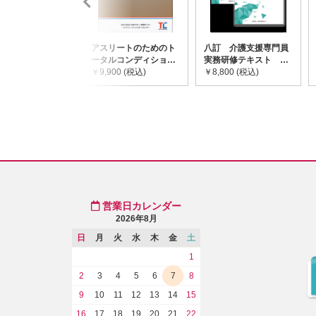
アスリートのためのト
八訂 介護支援専門員
ータルコンディショニ
実務研修テキスト
ングガイドライン
￥9,900 (税込)
(上・下巻/分売不可)
￥8,800 (税込)
営業日カレンダー
2026年8月
日
月
火
水
木
金
土
1
2
3
4
5
6
7
8
9
10
11
12
13
14
15
16
17
18
19
20
21
22