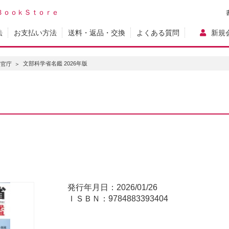
ＢｏｏｋＳｔｏｒｅ
法
お支払い方法
送料・返品・交換
よくある質問
新規
文部科学省名鑑 2026年版
央官庁
発行年月日：2026/01/26
ＩＳＢＮ：9784883393404