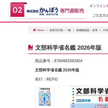
オンライン
ご注文方
Home
政府刊行物・一般
各種職員録・名簿
中
文部科学省名鑑 2026年版
商品番号：
9784883393404
文部科学省名鑑 2026年版
発行：時評社