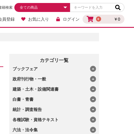
書籍検索
会員登録
お気に入り
ログイン
￥0
0
カテゴリ一覧
ブックフェア
政府刊行物・一般
建築・土木・設備関連書
白書・青書
統計・調査報告
各種試験・資格テキスト
六法・法令集