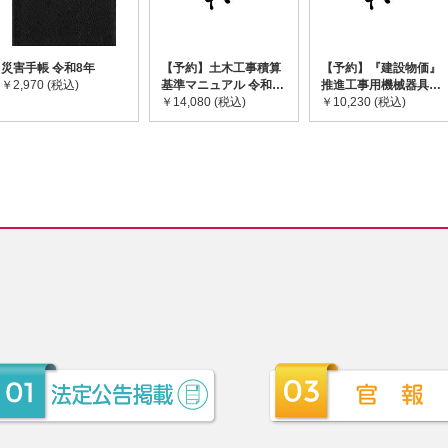
災害手帳 令和8年
【予約】土木工事積算
【予約】『建設物価』
￥2,970 (税込)
基準マニュアル 令和8
推進工事用機械器具等
年度版 ※2026年8月
￥14,080 (税込)
基礎価格表 2026年度
￥10,230 (税込)
下旬発売予定
版 ※2026/8/31発売予
定