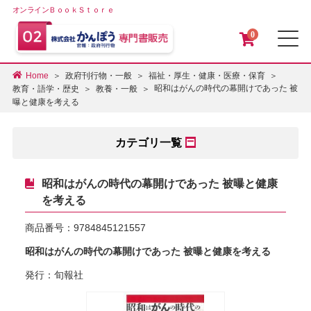
オンラインＢｏｏｋＳｔｏｒｅ
0
メ
Home
政府刊行物・一般
福祉・厚生・健康・医療・保育
昭和はがんの時代の幕開けであった 被
教育・語学・歴史
教養・一般
曝と健康を考える
カテゴリ一覧
昭和はがんの時代の幕開けであった 被曝と健康
を考える
商品番号：
9784845121557
昭和はがんの時代の幕開けであった 被曝と健康を考える
発行：旬報社