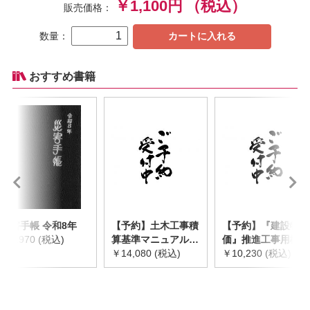
￥1,100円
（税込）
販売価格：
数量：
カートに入れる
おすすめ書籍
災害手帳 令和8年
【予約】土木工事積
【予約】『建設物
￥2,970 (税込)
算基準マニュアル
価』推進工事用機械
令和8年度版
￥14,080 (税込)
器具等基礎価格表
￥10,230 (税込)
※2026年8月下旬発
2026年度版
売予定
※2026/8/31発売予
定