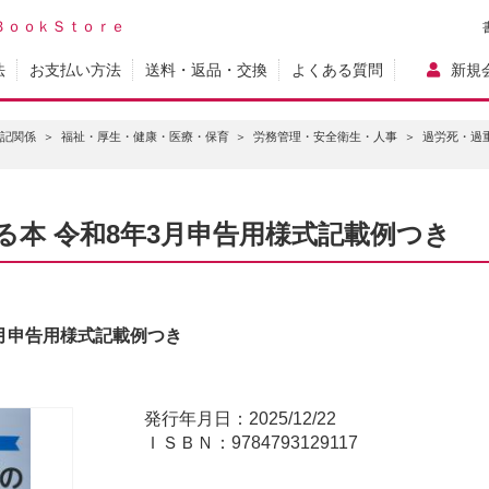
ＢｏｏｋＳｔｏｒｅ
法
お支払い方法
送料・返品・交換
よくある質問
新規
登記関係
福祉・厚生・健康・医療・保育
労務管理・安全衛生・人事
過労死・過
本 令和8年3月申告用様式記載例つき
3月申告用様式記載例つき
発行年月日：2025/12/22
ＩＳＢＮ：9784793129117