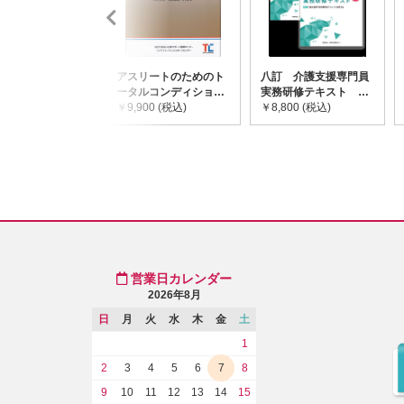
アスリートのためのト
八訂 介護支援専門員
ータルコンディショニ
実務研修テキスト
ングガイドライン
￥9,900 (税込)
(上・下巻/分売不可)
￥8,800 (税込)
営業日カレンダー
2026年8月
日
月
火
水
木
金
土
1
2
3
4
5
6
7
8
9
10
11
12
13
14
15