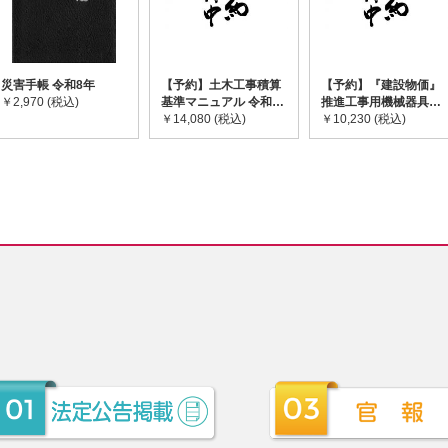
災害手帳 令和8年
【予約】土木工事積算
【予約】『建設物価』
￥2,970 (税込)
基準マニュアル 令和8
推進工事用機械器具等
年度版 ※2026年8月
￥14,080 (税込)
基礎価格表 2026年度
￥10,230 (税込)
下旬発売予定
版 ※2026/8/31発売予
定