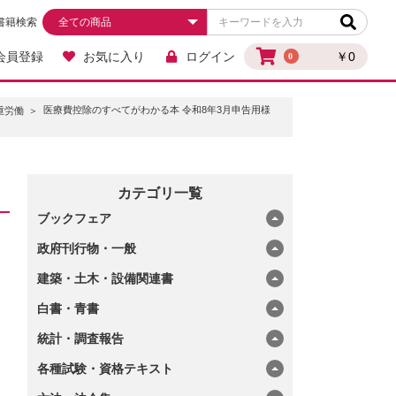
書籍検索
会員登録
お気に入り
ログイン
￥0
0
医療費控除のすべてがわかる本 令和8年3月申告用様
重労働
カテゴリ一覧
ブックフェア
政府刊行物・一般
建築・土木・設備関連書
白書・青書
統計・調査報告
各種試験・資格テキスト