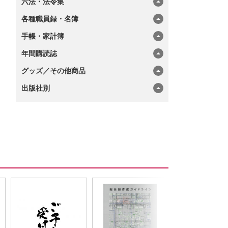
六法・法令集
各種職員録・名簿
手帳・家計簿
年間購読誌
グッズ／その他商品
出版社別