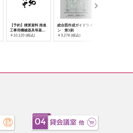
【予約】積算資料 推進
総合図作成ガイドライ
道路橋示方書・
工事用機械器具等基礎
ン 第3刷
令和7年10月 I~
価格表 2026年度版
￥10,120 (税込)
￥3,278 (税込)
￥59,730 (税込)
※2026/8/31発売予定