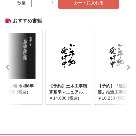
数量：
カートに入れる
おすすめ書籍
災害手帳 令和8年
【予約】土木工事積
【予約】『建設物
￥2,970 (税込)
算基準マニュアル
価』推進工事用機械
令和8年度版
￥14,080 (税込)
器具等基礎価格表
￥10,230 (税込)
※2026年8月下旬発
2026年度版
売予定
※2026/8/31発売予
定