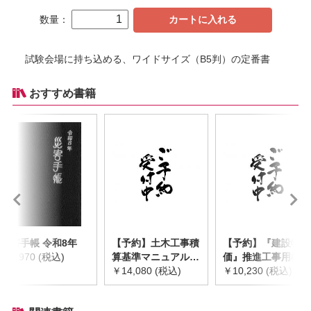
数量：
カートに入れる
試験会場に持ち込める、ワイドサイズ（B5判）の定番書
おすすめ書籍
災害手帳 令和8年
【予約】土木工事積
【予約】『建設物
￥2,970 (税込)
算基準マニュアル
価』推進工事用機械
令和8年度版
￥14,080 (税込)
器具等基礎価格表
￥10,230 (税込)
※2026年8月下旬発
2026年度版
売予定
※2026/8/31発売予