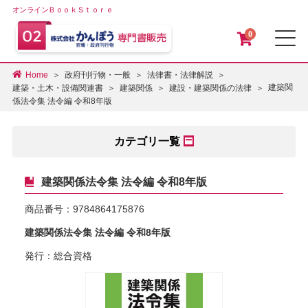
オンラインＢｏｏｋＳｔｏｒｅ
0
メ
Home
政府刊行物・一般
法律書・法律解説
建築関
建築・土木・設備関連書
建築関係
建設・建築関係の法律
係法令集 法令編 令和8年版
カテゴリ一覧
建築関係法令集 法令編 令和8年版
商品番号：
9784864175876
建築関係法令集 法令編 令和8年版
発行：総合資格