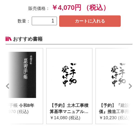
￥4,070円
（税込）
販売価格：
数量：
カートに入れる
おすすめ書籍
災害手帳 令和8年
【予約】土木工事積
【予約】『建設物
￥2,970 (税込)
算基準マニュアル
価』推進工事用機械
令和8年度版
￥14,080 (税込)
器具等基礎価格表
￥10,230 (税込)
※2026年8月下旬発
2026年度版
売予定
※2026/8/31発売予
定