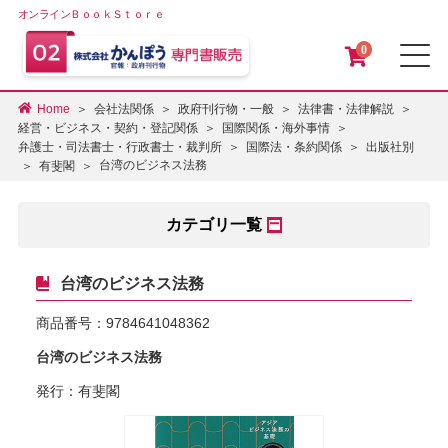
オンラインＢｏｏｋＳｔｏｒｅ
0
メ
Home
会社法関係
政府刊行物・一般
法律書・法律解説
経営・ビジネス・契約・登記関係
国際関係・海外事情
弁護士・司法書士・行政書士・裁判所
国際法・条約関係
出版社別
台湾のビジネス法務
有斐閣
カテゴリ一覧
台湾のビジネス法務
商品番号：
9784641048362
台湾のビジネス法務
発行：有斐閣