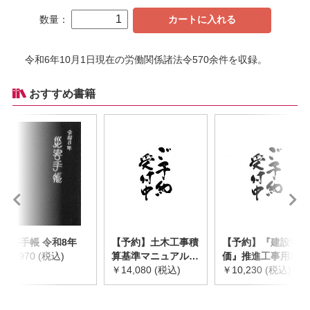
数量：
カートに入れる
令和6年10月1日現在の労働関係諸法令570余件を収録。
おすすめ書籍
災害手帳 令和8年
【予約】土木工事積
【予約】『建設物
￥2,970 (税込)
算基準マニュアル
価』推進工事用機械
令和8年度版
￥14,080 (税込)
器具等基礎価格表
￥10,230 (税込)
※2026年8月下旬発
2026年度版
売予定
※2026/8/31発売予