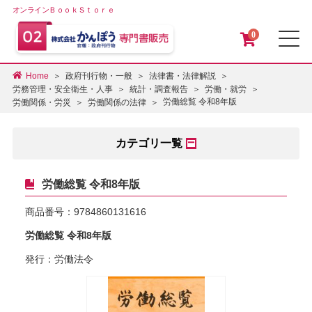
オンラインＢｏｏｋＳｔｏｒｅ
0
メ
Home
政府刊行物・一般
法律書・法律解説
労務管理・安全衛生・人事
統計・調査報告
労働・就労
労働総覧 令和8年版
労働関係・労災
労働関係の法律
カテゴリ一覧
労働総覧 令和8年版
商品番号：
9784860131616
労働総覧 令和8年版
発行：労働法令