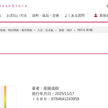
ＢｏｏｋＳｔｏｒｅ
法
お支払い方法
送料・返品・交換
よくある質問
新規
特許法 第3版
学技術・特許関係・著作関係
六法・法令集
技術・特許
著者：茶園成樹
発行年月日：2025/11/17
ＩＳＢＮ：9784641243958