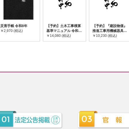
災害手帳 令和8年
【予約】土木工事積算
【予約】『建設物価』
￥2,970 (税込)
基準マニュアル 令和8
推進工事用機械器具等
年度版 ※2026年8月
￥14,080 (税込)
基礎価格表 2026年度
￥10,230 (税込)
下旬発売予定
版 ※2026/8/31発売予
定