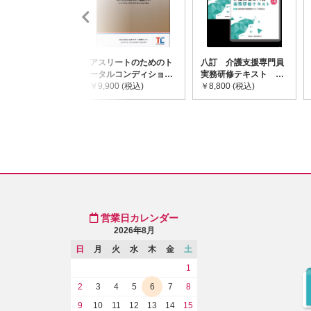
アスリートのためのト
八訂 介護支援専門員
ータルコンディショニ
実務研修テキスト
ングガイドライン
￥9,900 (税込)
(上・下巻/分売不可)
￥8,800 (税込)
営業日カレンダー
2026年8月
日
月
火
水
木
金
土
1
2
3
4
5
6
7
8
9
10
11
12
13
14
15