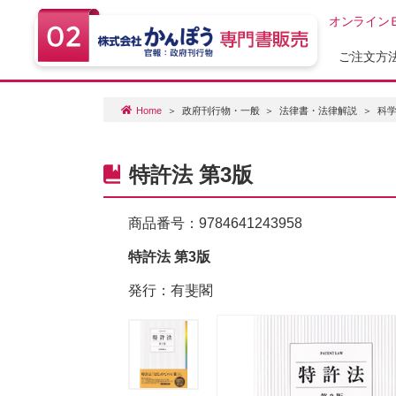
オンライン
ご注文方
Home
政府刊行物・一般
法律書・法律解説
科
特許法 第3版
商品番号：
9784641243958
特許法 第3版
発行：有斐閣