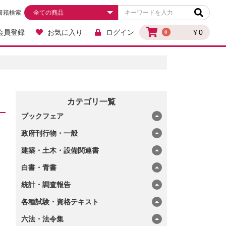
書籍検索
会員登録
お気に入り
ログイン
￥0
0
カテゴリ一覧
ブックフェア
政府刊行物・一般
建築・土木・設備関連書
白書・青書
統計・調査報告
各種試験・資格テキスト
六法・法令集