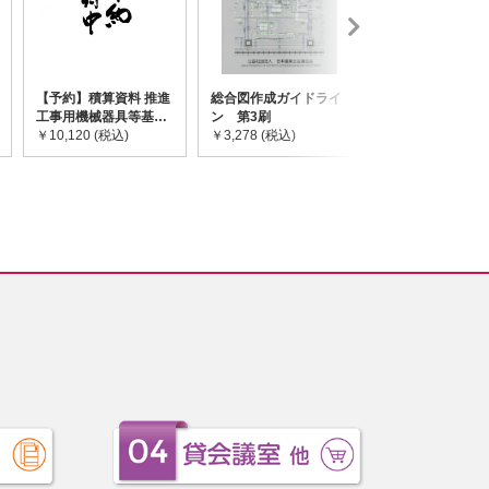
【予約】積算資料 推進
総合図作成ガイドライ
道路橋示方書・
工事用機械器具等基礎
ン 第3刷
令和7年10月 I~
価格表 2026年度版
￥10,120 (税込)
￥3,278 (税込)
￥59,730 (税込)
※2026/8/31発売予定