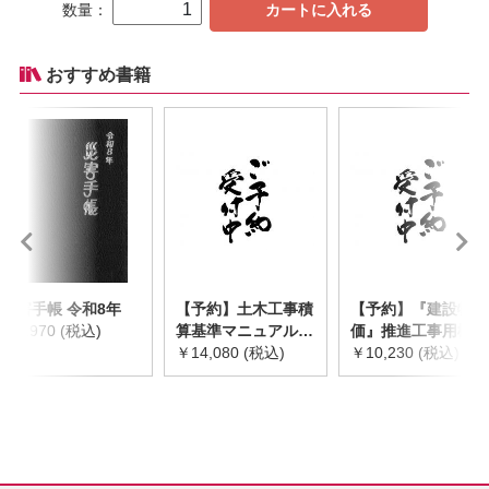
数量：
カートに入れる
おすすめ書籍
災害手帳 令和8年
【予約】土木工事積
【予約】『建設物
￥2,970 (税込)
算基準マニュアル
価』推進工事用機械
令和8年度版
￥14,080 (税込)
器具等基礎価格表
￥10,230 (税込)
※2026年8月下旬発
2026年度版
売予定
※2026/8/31発売予
定