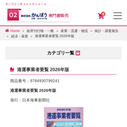
オンラインＢｏｏｋＳｔｏｒｅ
0
メ
Home
政府刊行物・一般
産業・流通・物流
統計・調査報告
港運事業者要覧 2026年版
経済・産業
カテゴリ一覧
港運事業者要覧 2026年版
商品番号：
9784930799241
港運事業者要覧 2026年版
発行：日本海事新聞社