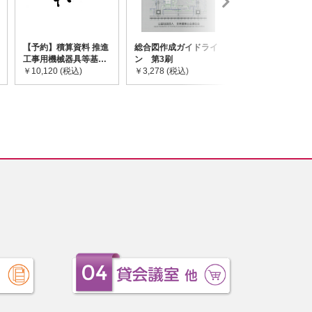
【予約】積算資料 推進
総合図作成ガイドライ
道路橋示方書・
工事用機械器具等基礎
ン 第3刷
令和7年10月 I~
価格表 2026年度版
￥10,120 (税込)
￥3,278 (税込)
￥59,730 (税込)
※2026/8/31発売予定