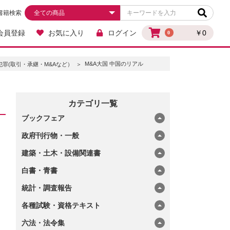
書籍検索
会員登録
お気に入り
ログイン
￥0
0
M&A大国 中国のリアル
罪(取引・承継・M&Aなど）
カテゴリ一覧
ブックフェア
政府刊行物・一般
建築・土木・設備関連書
白書・青書
統計・調査報告
各種試験・資格テキスト
六法・法令集