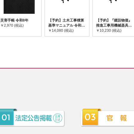
災害手帳 令和8年
【予約】土木工事積算
【予約】『建設物価』
￥2,970 (税込)
基準マニュアル 令和8
推進工事用機械器具等
年度版 ※2026年8月
￥14,080 (税込)
基礎価格表 2026年度
￥10,230 (税込)
下旬発売予定
版 ※2026/8/31発売予
定