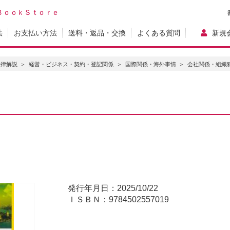
ＢｏｏｋＳｔｏｒｅ
法
お支払い方法
送料・返品・交換
よくある質問
新規
法律解説
経営・ビジネス・契約・登記関係
国際関係・海外事情
会社関係・組織犯
発行年月日：2025/10/22
ＩＳＢＮ：9784502557019