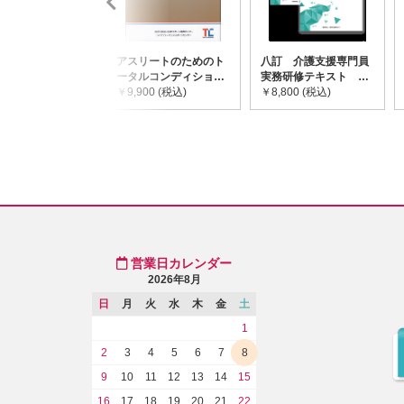
アスリートのためのト
八訂 介護支援専門員
ータルコンディショニ
実務研修テキスト
ングガイドライン
￥9,900 (税込)
(上・下巻/分売不可)
￥8,800 (税込)
営業日カレンダー
2026年8月
日
月
火
水
木
金
土
1
2
3
4
5
6
7
8
9
10
11
12
13
14
15
16
17
18
19
20
21
22