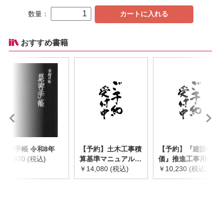
数量：
カートに入れる
おすすめ書籍
災害手帳 令和8年
【予約】土木工事積
【予約】『建設物
￥2,970 (税込)
算基準マニュアル
価』推進工事用機械
令和8年度版
￥14,080 (税込)
器具等基礎価格表
￥10,230 (税込)
※2026年8月下旬発
2026年度版
売予定
※2026/8/31発売予
定