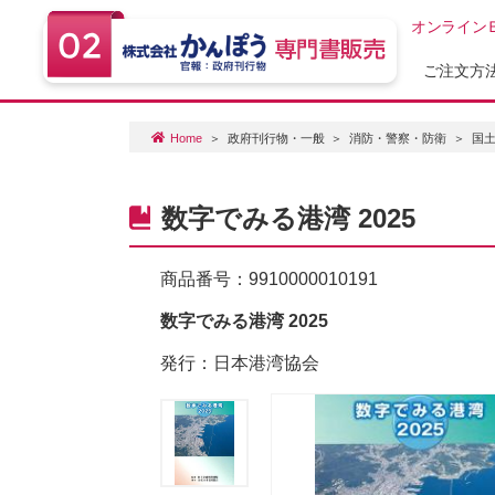
オンライン
ご注文方
Home
政府刊行物・一般
消防・警察・防衛
国
数字でみる港湾 2025
商品番号：
9910000010191
数字でみる港湾 2025
発行：日本港湾協会