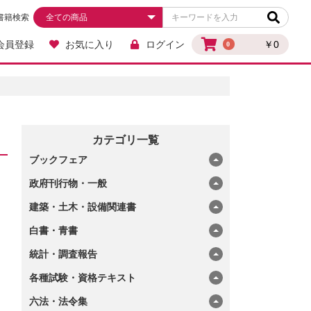
書籍検索
会員登録
お気に入り
ログイン
￥0
0
カテゴリ一覧
ブックフェア
政府刊行物・一般
建築・土木・設備関連書
白書・青書
統計・調査報告
各種試験・資格テキスト
六法・法令集