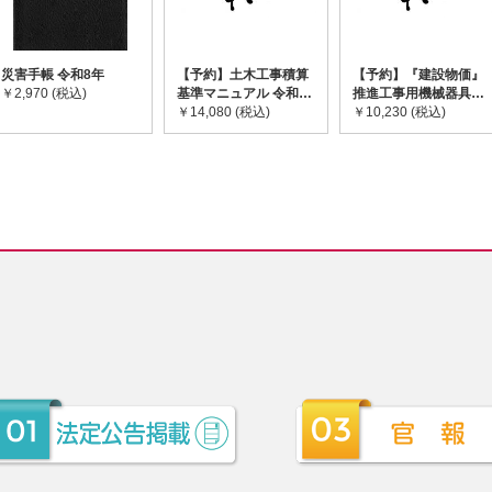
災害手帳 令和8年
【予約】土木工事積算
【予約】『建設物価』
￥2,970 (税込)
基準マニュアル 令和8
推進工事用機械器具等
年度版 ※2026年8月
￥14,080 (税込)
基礎価格表 2026年度
￥10,230 (税込)
下旬発売予定
版 ※2026/8/31発売予
定