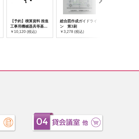
【予約】積算資料 推進
総合図作成ガイドライ
道路橋示方書・
工事用機械器具等基礎
ン 第3刷
令和7年10月 I~
価格表 2026年度版
￥10,120 (税込)
￥3,278 (税込)
￥59,730 (税込)
※2026/8/31発売予定