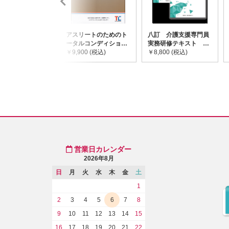
アスリートのためのト
八訂 介護支援専門員
ータルコンディショニ
実務研修テキスト
ングガイドライン
￥9,900 (税込)
(上・下巻/分売不可)
￥8,800 (税込)
営業日カレンダー
2026年8月
日
月
火
水
木
金
土
1
2
3
4
5
6
7
8
9
10
11
12
13
14
15
16
17
18
19
20
21
22