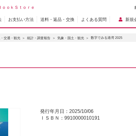
ＢｏｏｋＳｔｏｒｅ
法
お支払い方法
送料・返品・交換
よくある質問
新規
数字でみる港湾 2025
土・交通・観光
統計・調査報告
気象・国土・観光
発行年月日：2025/10/06
ＩＳＢＮ：9910000010191