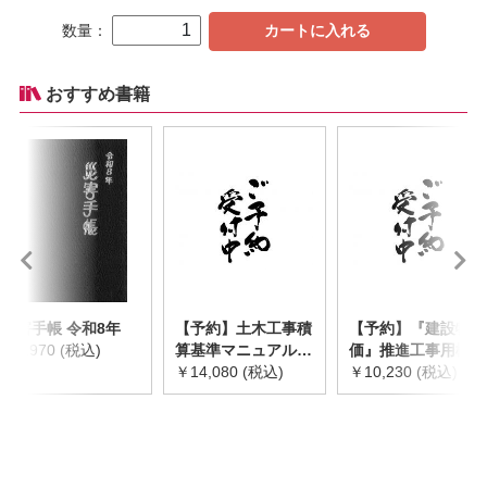
数量：
カートに入れる
おすすめ書籍
災害手帳 令和8年
【予約】土木工事積
【予約】『建設物
￥2,970 (税込)
算基準マニュアル
価』推進工事用機械
令和8年度版
￥14,080 (税込)
器具等基礎価格表
￥10,230 (税込)
※2026年8月下旬発
2026年度版
売予定
※2026/8/31発売予
定