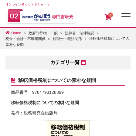
オンラインＢｏｏｋＳｔｏｒｅ
0
メ
Home
政府刊行物・一般
法律書・法律解説
移転価格税制についての
税金・会計・不動産関係
税理士・税法関係
素朴な疑問
カテゴリ一覧
移転価格税制についての素朴な疑問
商品番号：
9784793128899
移転価格税制についての素朴な疑問
発行：税務研究会出版局