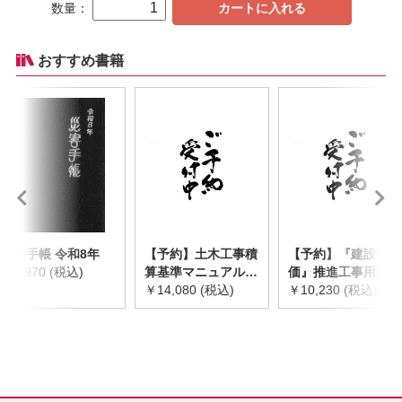
数量：
カートに入れる
おすすめ書籍
災害手帳 令和8年
【予約】土木工事積
【予約】『建設物
￥2,970 (税込)
算基準マニュアル
価』推進工事用機械
令和8年度版
￥14,080 (税込)
器具等基礎価格表
￥10,230 (税込)
※2026年8月下旬発
2026年度版
売予定
※2026/8/31発売予
定