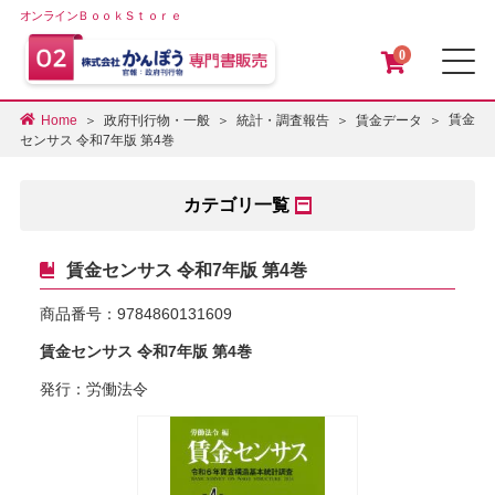
オンラインＢｏｏｋＳｔｏｒｅ
0
メ
賃金
Home
政府刊行物・一般
統計・調査報告
賃金データ
センサス 令和7年版 第4巻
カテゴリ一覧
賃金センサス 令和7年版 第4巻
商品番号：
9784860131609
賃金センサス 令和7年版 第4巻
発行：労働法令